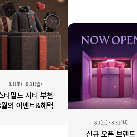
8.1(토)
-
8.31(월)
스타필드 시티 부천
8월의 이벤트&혜택
8.1(토)
-
8.31(월)
신규 오픈 브랜드