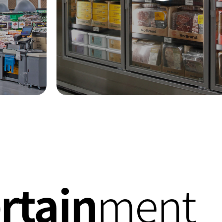
rtain
ment
10:00 - 22:00
02-6386-1179