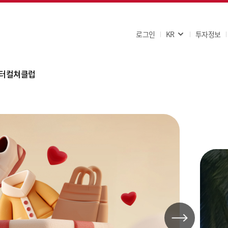
로그인
KR
투자정보
터
컬쳐클럽
항
의