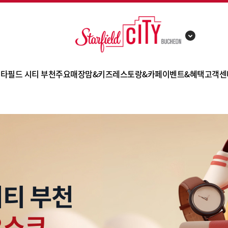
타필드 시티 부천
주요매장
맘&키즈
레스토랑&카페
이벤트&혜택
고객센
점포 소개
트레이더스 홀세일 클럽
별마당 키즈
시티마켓
이벤트
FAQ
층별 안내
이마트 에브리데이
북타운
잇토피아
쇼핑 혜택
공지사
카테고리 안내
노브랜드
챔피언 더 블랙벨트
카페&디저트
사은행사
고객문
편의시설
몰리스펫샵
스타가든
제휴카드
오시는 길
메가박스
쿠폰
주차 안내