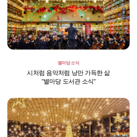
별마당 소식
시처럼 음악처럼 낭만 가득한 삶
"별마당 도서관 소식"