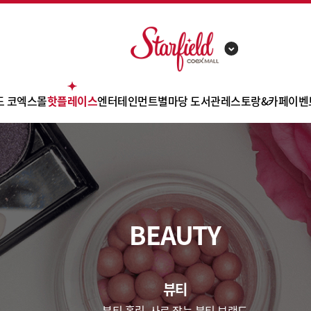
드 코엑스몰
핫플레이스
엔터테인먼트
별마당 도서관
레스토랑&카페
이벤
포 소개
SPA
아쿠아리움
별마당 도서관 소개
고메스트리트
별안내
라이프스타일
메가박스
이달의 강연&공연
푸드스트리트
쇼
고리 안내
뷰티
영풍문고
아트 프로젝트
카페
사
BEAUTY
의시설
TGX 골프 아카데미
후기영상
레스토랑
제
시는길
차안내
뷰티
관안내
뷰티 홀릭, 사로 잡는 뷰티 브랜드