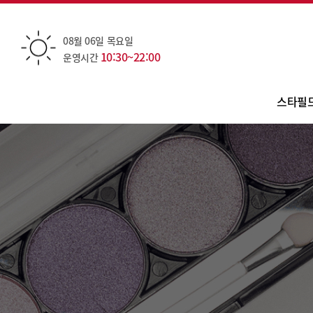
08월 06일 목요일
10:30~22:00
운영시간
스타필
점
층
카테
편
오
주
대