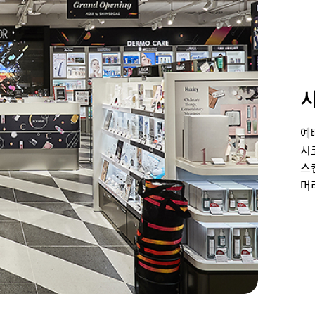
예
시
스
머