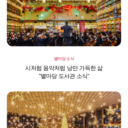
별마당 소식
시처럼 음악처럼 낭만 가득한 삶
"별마당 도서관 소식"