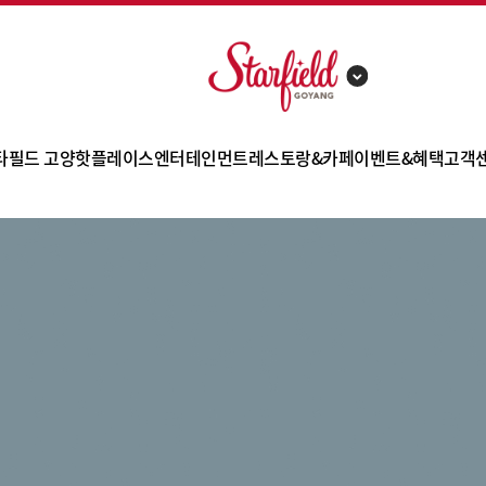
타필드 고양
핫플레이스
엔터테인먼트
레스토랑&카페
이벤트&혜택
고객
점포 소개
트레이더스 홀세일 클럽
아쿠아필드
고메스트리트
이벤트
FA
층별 안내
신세계 팩토리 스토어
스몹
잇토피아
쇼핑 혜택
공지
테고리 안내
일렉트로마트
메가박스
PK키친
사은행사
고객
편의시설
토이킹덤
윈더빌리지
몰 사이드
제휴카드
오시는 길
스타필드 키즈
펀시티
쿠폰
주차 안내
몰리스 펫샵
챔피언1250X
대관 안내
한샘
데이골프