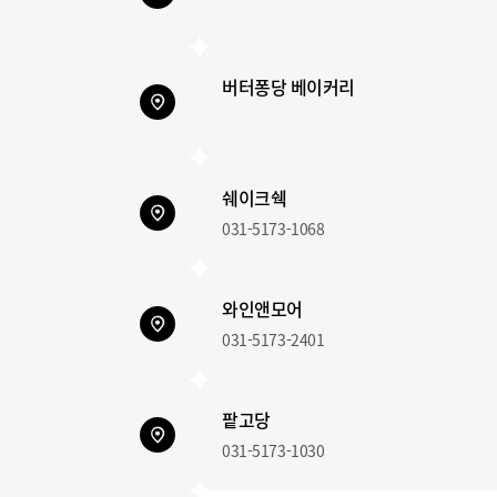
버터퐁당 베이커리
쉐이크쉑
031-5173-1068
와인앤모어
031-5173-2401
팥고당
031-5173-1030