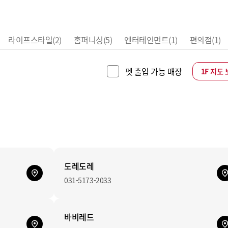
라이프스타일
(2)
홈퍼니싱
(5)
엔터테인먼트
(1)
편의점
(1)
체크하면
펫 출입 가능 매장
1F 지도
반려동물
출입
가능한
매장만
표시됩니다
도레도레
031-5173-2033
바비레드