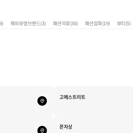
 컨텐츠 제휴
영풍문고
뷰티 빌리지
9)
해외유명브랜드
(3)
패션의류
(30)
패션잡화
(19)
뷰티
(5)
펫파크
고메스트리트
몬자상