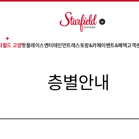
타필드 고양
핫플레이스
엔터테인먼트
레스토랑&카페
이벤트&혜택
고객
점포 소개
트레이더스 홀세일 클럽
아쿠아필드
고메스트리트
이벤트
FA
층별안내
층별 안내
신세계 팩토리 스토어
스몹
잇토피아
쇼핑 혜택
공지
테고리 안내
일렉트로마트
메가박스
PK키친
사은행사
고객
편의시설
토이킹덤
윈더빌리지
몰 사이드
제휴카드
오시는 길
스타필드 키즈
펀시티
쿠폰
주차 안내
몰리스 펫샵
챔피언1250X
대관 안내
한샘
데이골프