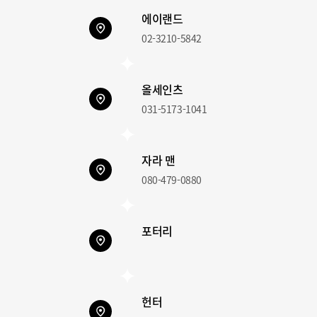
에이랜드
02-3210-5842
올세인츠
031-5173-1041
자라 맨
080-479-0880
포터리
헌터