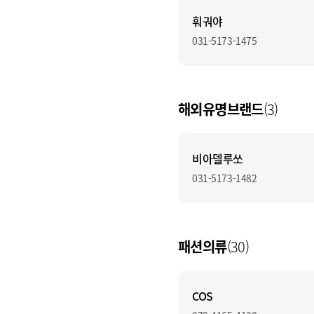
훠궈야
031-5173-1475
해외유명브랜드
(3)
비아델루쏘
031-5173-1482
패션의류
(30)
COS