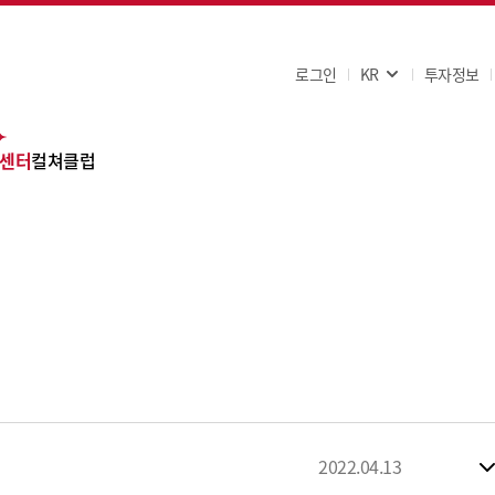
로그인
KR
투자정보
센터
컬쳐클럽
AQ
사항
문의
2022.04.13