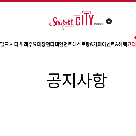
필드 시티 위례
주요매장
엔터테인먼트
레스토랑&카페
이벤트&혜택
고객
점포 소개
트레이더스 홀세일 클럽
별마당 키즈
잇토피아
이벤트
F
공지사항
층별 안내
까사미아
스타가든
PK 키친
쇼핑 혜택
공지
카테고리 안내
자주
CGV
카페&디저트
사은행사
고객
편의시설
제휴카드
오시는 길
쿠폰
주차 안내